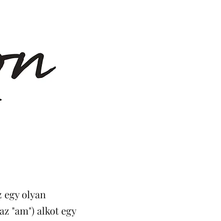
z egy olyan
az "am") alkot egy