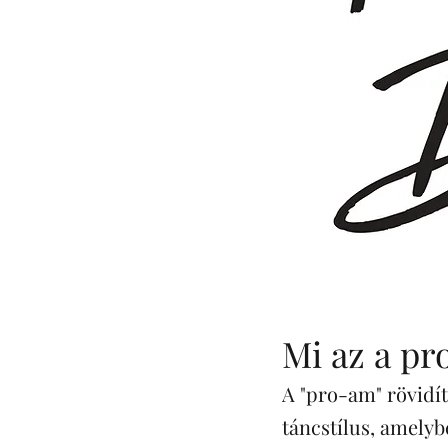
Mi az a p
A "pro-am" rövidít
táncstílus, amelybe