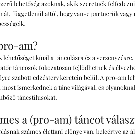
zerű lehetőség azoknak, akik szeretnék felfedezni
mát, függetlenül attól, hogy van-e partnerük vagy
pességeik.
a pro-am?
lehetőséget kínál a táncolásra és a versenyzésre.
atőr táncosok fokozatosan fejlődhetnek és élvezhe
lyre szabott edzésterv keretein belül. A pro-am le
 most ismerkednek a tánc világával, és olyanoknak 
nböző táncstílusokat.
mes a (pro-am) táncot válas
lásnak számos élettani előnye van, beleértve az á