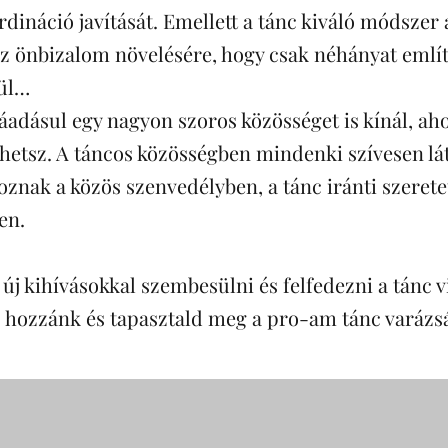
rdináció javítását. Emellett a tánc kiváló módszer 
az önbizalom növelésére, hogy csak néhányat emlí
zül…
ráadásul egy nagyon szoros közösséget is kínál, aho
hetsz. A táncos közösségben mindenki szívesen láto
znak a közös szenvedélyben, a tánc iránti szerete
ben.
 új kihívásokkal szembesülni és felfedezni a tánc v
z hozzánk és tapasztald meg a pro-am tánc varázsá