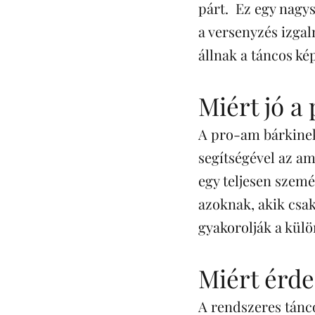
párt. Ez egy nagys
a versenyzés izgal
állnak a táncos ké
Miért jó 
A pro-am bárkinek 
segítségével az am
egy teljesen szemé
azoknak, akik csak
gyakorolják a külö
Miért érde
A rendszeres tánco