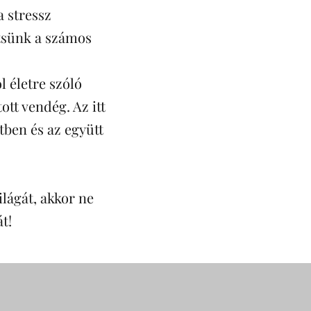
a stressz
tsünk a számos
l életre szóló
tt vendég. Az itt
tben és az együtt
ilágát, akkor ne
t!