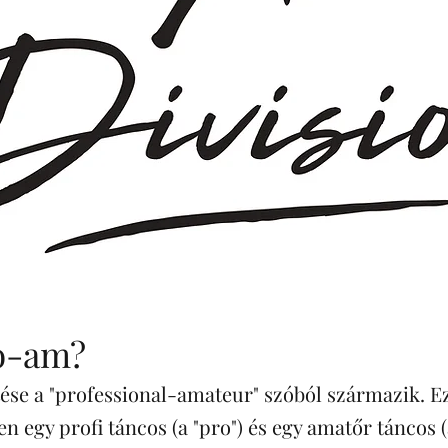
ro-am?
ése a "professional-amateur" szóból származik. E
n egy profi táncos (a "pro") és egy amatőr táncos (