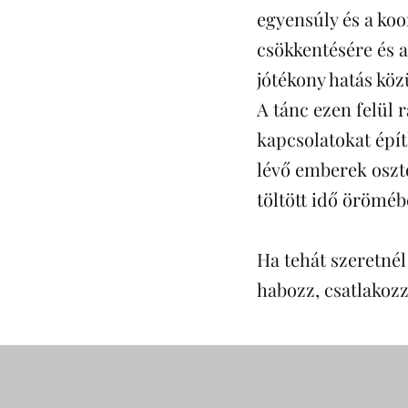
egyensúly és a koo
csökkentésére és 
jótékony hatás kö
A tánc ezen felül 
kapcsolatokat épít
lévő emberek oszto
töltött idő örömé
Ha tehát szeretnél
habozz, csatlakoz