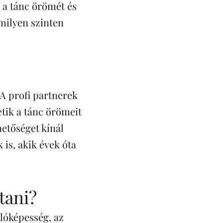
 a tánc örömét és
 milyen szinten
 A profi partnerek
tik a tánc örömeit
hetőséget kínál
is, akik évek óta
ztani?
llóképesség, az