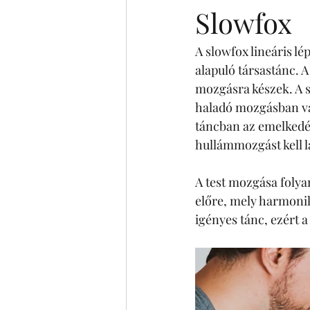
Slowfox
A slowfox lineáris l
alapuló társastánc. A
mozgásra készek. A 
haladó mozgásban van
táncban az emelkedés 
hullámmozgást kell lá
A test mozgása folyam
előre, mely harmoniku
igényes tánc, ezért a