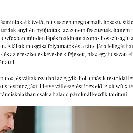
épésmintákat követő, művészien megformált, hosszú, sik
 térdek enyhén nyújtottak, azaz nem feszítettek, hanem fl
slowfoxban minden lépés majdnem azonos hosszúságú, a 
. A lábak mozgása folyamatos és a tánc járó jellegét ha
és az ereszkedés kevésbé kifejezett, hisz egy hosszan el
ttatni. 
atos, és váltakozva hol az egyik, hol a másik testoldal le
s testmozgást, illetve vállvezetést idéz elő. A slowfox t
 tánciskolákban csak a haladó pároknál kezdik tanítani.