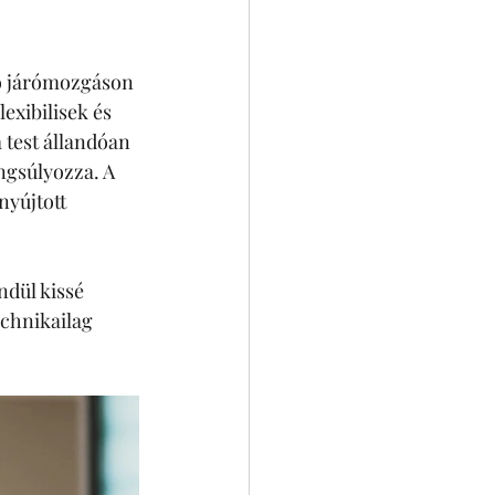
ló járómozgáson 
exibilisek és 
test állandóan 
ngsúlyozza. A 
nyújtott 
ndül kissé 
echnikailag 